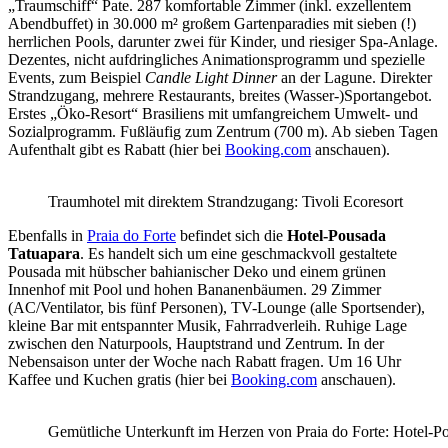
„Traumschiff“ Pate. 287 komfortable Zimmer (inkl. exzellentem
Abendbuffet) in 30.000 m² großem Gartenparadies mit sieben (!)
herrlichen Pools, darunter zwei für Kinder, und riesiger Spa-Anlage.
Dezentes, nicht aufdringliches Animationsprogramm und spezielle
Events, zum Beispiel
Candle Light Dinner
an der Lagune. Direkter
Strandzugang, mehrere Restaurants, breites (Wasser-)Sportangebot.
Erstes „Öko-Resort“ Brasiliens mit umfangreichem Umwelt- und
Sozialprogramm. Fußläufig zum Zentrum (700 m). Ab sieben Tagen
Aufenthalt gibt es Rabatt (hier bei
Booking.com
anschauen).
Traumhotel mit direktem Strandzugang: Tivoli Ecoresort
Ebenfalls in
Praia do Forte
befindet sich die
Hotel-Pousada
Tatuapara
. Es handelt sich um eine geschmackvoll gestaltete
Pousada mit hübscher bahianischer Deko und einem grünen
Innenhof mit Pool und hohen Bananenbäumen. 29 Zimmer
(AC/Ventilator, bis fünf Personen), TV-Lounge (alle Sportsender),
kleine Bar mit entspannter Musik, Fahrradverleih. Ruhige Lage
zwischen den Naturpools, Hauptstrand und Zentrum. In der
Nebensaison unter der Woche nach Rabatt fragen. Um 16 Uhr
Kaffee und Kuchen gratis (hier bei
Booking.com
anschauen).
Gemütliche Unterkunft im Herzen von Praia do Forte: Hotel-P