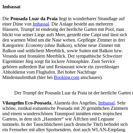
Imbassaí
Die
Pousada Luar da Praia
liegt in wunderbarer Strandlage auf
einer Düne von
Imbassaí
. Die Anlage besteht aus mehreren
Häusern, Trumpf ist eindeutig der herrliche Garten mit Pool, man
blickt von seiner Liege aufs Meer, genießt eine Caipi und lässt sich
den warmen Wind um die Nase wehen. Gepflegte Zimmer in drei
Kategorien:
Economy
(ohne Balkon), schöne neue Zimmer mit
Balkon und seitlichem Meerblick, sowie Suiten mit Balkon bzw.
Veranda und frontalem Meerblick. Der sympathische Schweizer
Eigentümer Jürg sorgt für lockere Atmosphäre. Zum Service
gehören außerdem Bar und Restaurant sowie ein zuverlässiger
Abholdienst vom Flughafen. Bei hoher Nachfrage
Mindestaufenthalt (hier bei
Booking.com
anschauen).
Der Trumpf der Pousada Luar da Praia ist der herrliche Garten
Vilangelim Eco-Pousada
, Alameda dos Angelins,
Imbassaí
. Sehr
schöne, rustikal-romantische Pousada mit 20 gemütlichen Zimmern
und einem wunderschönen Traumpool inmitten eines tropischen
Gartens, in dem sich „Haustiere“ wie Äffchen und Leguane
tummeln. In der Tauschbücherei (auch deutsche Titel) befindet sich
ein Fernseher mit allen Sportsendern, dort auch WLAN-Empfang.