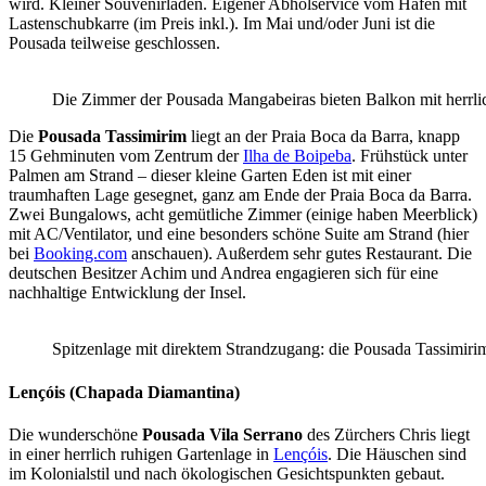
wird. Kleiner Souvenirladen. Eigener Abholservice vom Hafen mit
Lastenschubkarre (im Preis inkl.). Im Mai und/oder Juni ist die
Pousada teilweise geschlossen.
Die Zimmer der Pousada Mangabeiras bieten Balkon mit herrli
Die
Pousada Tassimirim
liegt an der Praia Boca da Barra, knapp
15 Gehminuten vom Zentrum der
Ilha de Boipeba
. Frühstück unter
Palmen am Strand – dieser kleine Garten Eden ist mit einer
traumhaften Lage gesegnet, ganz am Ende der Praia Boca da Barra.
Zwei Bungalows, acht gemütliche Zimmer (einige haben Meerblick)
mit AC/Ventilator, und eine besonders schöne Suite am Strand (hier
bei
Booking.com
anschauen). Außerdem sehr gutes Restaurant. Die
deutschen Besitzer Achim und Andrea engagieren sich für eine
nachhaltige Entwicklung der Insel.
Spitzenlage mit direktem Strandzugang: die Pousada Tassimiri
Lençóis (Chapada Diamantina)
Die wunderschöne
Pousada Vila Serrano
des Zürchers Chris liegt
in einer herrlich ruhigen Gartenlage in
Lençóis
. Die Häuschen sind
im Kolonialstil und nach ökologischen Gesichtspunkten gebaut.