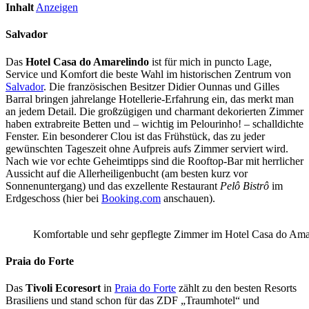
Inhalt
Anzeigen
Salvador
Das
Hotel Casa do Amarelindo
ist für mich in puncto Lage,
Service und Komfort die beste Wahl im historischen Zentrum von
Salvador
. Die französischen Besitzer Didier Ounnas und Gilles
Barral bringen jahrelange Hotellerie-Erfahrung ein, das merkt man
an jedem Detail. Die großzügigen und charmant dekorierten Zimmer
haben extrabreite Betten und – wichtig im Pelourinho! – schalldichte
Fenster. Ein besonderer Clou ist das Frühstück, das zu jeder
gewünschten Tageszeit ohne Aufpreis aufs Zimmer serviert wird.
Nach wie vor echte Geheimtipps sind die Rooftop-Bar mit herrlicher
Aussicht auf die Allerheiligenbucht (am besten kurz vor
Sonnenuntergang) und das exzellente Restaurant
Pelô Bistrô
im
Erdgeschoss (hier bei
Booking.com
anschauen).
Komfortable und sehr gepflegte Zimmer im Hotel Casa do Ama
Praia do Forte
Das
Tivoli Ecoresort
in
Praia do Forte
zählt zu den besten Resorts
Brasiliens und stand schon für das ZDF „Traumhotel“ und