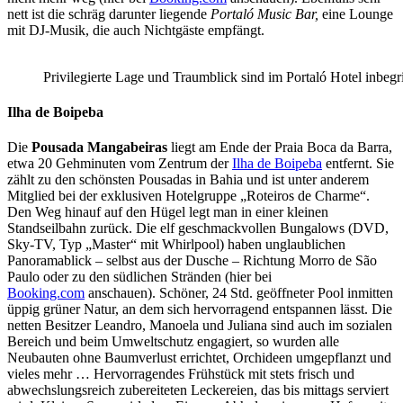
nett ist die schräg darunter liegende
Portaló Music Bar,
eine Lounge
mit DJ-Musik, die auch Nichtgäste empfängt.
Privilegierte Lage und Traumblick sind im Portaló Hotel inbegr
Ilha de Boipeba
Die
Pousada Mangabeiras
liegt am Ende der Praia Boca da Barra,
etwa 20 Gehminuten vom Zentrum der
Ilha de Boipeba
entfernt. Sie
zählt zu den schönsten Pousadas in Bahia und ist unter anderem
Mitglied bei der exklusiven Hotelgruppe „Roteiros de Charme“.
Den Weg hinauf auf den Hügel legt man in einer kleinen
Standseilbahn zurück. Die elf geschmackvollen Bungalows (DVD,
Sky-TV, Typ „Master“ mit Whirlpool) haben unglaublichen
Panoramablick – selbst aus der Dusche – Richtung Morro de São
Paulo oder zu den südlichen Stränden (hier bei
Booking.com
anschauen). Schöner, 24 Std. geöffneter Pool inmitten
üppig grüner Natur, an dem sich hervorragend entspannen lässt. Die
netten Besitzer Leandro, Manoela und Juliana sind auch im sozialen
Bereich und beim Umweltschutz engagiert, so wurden alle
Neubauten ohne Baumverlust errichtet, Orchideen umgepflanzt und
vieles mehr … Hervorragendes Frühstück mit stets frisch und
abwechslungsreich zubereiteten Leckereien, das bis mittags serviert