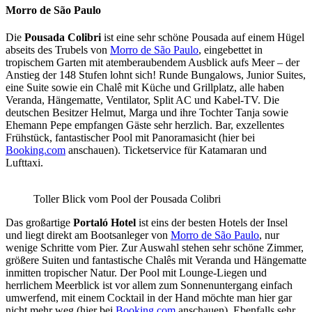
Morro de São Paulo
Die
Pousada Colibri
ist eine sehr schöne Pousada auf einem Hügel
abseits des Trubels von
Morro de São Paulo
, eingebettet in
tropischem Garten mit atemberaubendem Ausblick aufs Meer – der
Anstieg der 148 Stufen lohnt sich! Runde Bungalows, Junior Suites,
eine Suite sowie ein Chalê mit Küche und Grillplatz, alle haben
Veranda, Hängematte, Ventilator, Split AC und Kabel-TV. Die
deutschen Besitzer Helmut, Marga und ihre Tochter Tanja sowie
Ehemann Pepe empfangen Gäste sehr herzlich. Bar, exzellentes
Frühstück, fantastischer Pool mit Panoramasicht (hier bei
Booking.com
anschauen). Ticketservice für Katamaran und
Lufttaxi.
Toller Blick vom Pool der Pousada Colibri
Das großartige
Portaló Hotel
ist eins der besten Hotels der Insel
und liegt direkt am Bootsanleger von
Morro de São Paulo
, nur
wenige Schritte vom Pier. Zur Auswahl stehen sehr schöne Zimmer,
größere Suiten und fantastische Chalês mit Veranda und Hängematte
inmitten tropischer Natur. Der Pool mit Lounge-Liegen und
herrlichem Meerblick ist vor allem zum Sonnenuntergang einfach
umwerfend, mit einem Cocktail in der Hand möchte man hier gar
nicht mehr weg (hier bei
Booking.com
anschauen). Ebenfalls sehr