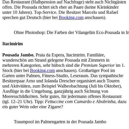
Das Restaurant (Halbpension auf Nachfrage) steht auch Nichtgästen
offen. Die Pousada richtet sich eher an Paare (keine Kleinkinder
unter 10 Jahren). Top-Service. Die Besitzer Marcelo und Rafael
sprechen gut Deutsch (hier bei
Booking.com
anschauen).
Ohne Photoshop: Die Farben der Vilangelim Eco-Pousada in I
Itacimirim
Pousada Jambo
, Praia da Espera, Itacimirim. Familiäre,
wunderschön am Strand gelegene Pousada mit Zimmern in
mehreren Kategorien, sehr hübsch sind die
Premium Superior
im 1.
Stock (hier bei
Booking.com
anschauen). Großartiger Pool im
Garten unter Palmen, Fitness-Studio, Leseraum. Das sympathische
Besitzerpaar Arno und Iolanda Drescher organisiert auch Touren
und Aktivitäten, zum Beispiel Walbeobachtung (Juli bis Oktober),
Ausflüge in die Umgebung, ganzjährig auch Sichtung von
Meeresschildkröten. Sehr gutes, für jedermann offenes Restaurant
(tgl. 12–21 Uhr). Tipp:
Fettuccine com Camarão e Abobrinha
, dazu
ein guter Wein oder eine Zigarre?
Traumpool im Palmengarten in der Pousada Jambo