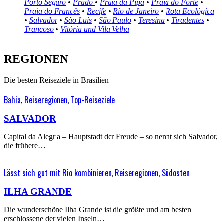
Porto Seguro
•
Prado
•
Praia da Pipa
•
Praia do Forte
•
Praia do Francês
•
Recife
•
Rio de Janeiro
•
Rota Ecológica
•
Salvador
•
São Luís
•
São Paulo
•
Teresina
•
Tiradentes
•
Trancoso
•
Vitória und Vila Velha
REGIONEN
Die besten Reiseziele in Brasilien
Bahia
,
Reiseregionen
,
Top-Reiseziele
SALVADOR
Capital da Alegria – Hauptstadt der Freude – so nennt sich Salvador,
die frühere…
Lässt sich gut mit Rio kombinieren
,
Reiseregionen
,
Südosten
ILHA GRANDE
Die wunderschöne Ilha Grande ist die größte und am besten
erschlossene der vielen Inseln…