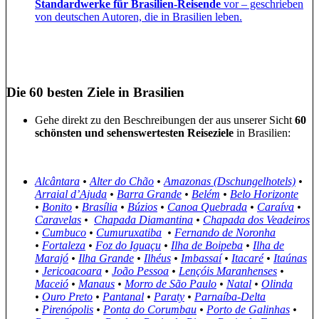
Standardwerke für Brasilien-Reisende
vor – geschrieben
von deutschen Autoren, die in Brasilien leben.
Die 60 besten Ziele in Brasilien
Gehe direkt zu den Beschreibungen der aus unserer Sicht
60
schönsten und sehenswertesten Reiseziele
in Brasilien:
Alcântara
•
Alter do Chão
•
Amazonas (Dschungelhotels)
•
Arraial d’Ajuda
•
Barra Grande
•
Belém
•
Belo Horizonte
•
Bonito
•
Brasília
•
Búzios
•
Canoa Quebrada
•
Caraíva
•
Caravelas
•
Chapada Diamantina
•
Chapada dos Veadeiros
•
Cumbuco
•
Cumuruxatiba
•
Fernando de Noronha
•
Fortaleza
•
Foz do Iguaçu
•
Ilha de Boipeba
•
Ilha de
Marajó
•
Ilha Grande
•
Ilhéus
•
Imbassaí
•
Itacaré
•
Itaúnas
•
Jericoacoara
•
João Pessoa
•
Lençóis Maranhenses
•
Maceió
•
Manaus
•
Morro de São Paulo
•
Natal
•
Olinda
•
Ouro Preto
•
Pantanal
•
Paraty
•
Parnaíba-Delta
•
Pirenópolis
•
Ponta do Corumbau
•
Porto de Galinhas
•