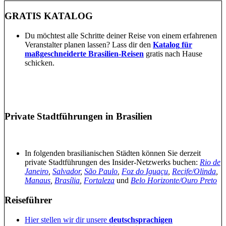
GRATIS KATALOG
Du möchtest alle Schritte deiner Reise von einem erfahrenen
Veranstalter planen lassen? Lass dir den
Ka
talog
für
maßgeschneiderte Brasilien-Reisen
gratis nach Hause
schicken.
Private Stadtführungen in Brasilien
In folgenden brasilianischen Städten können Sie derzeit
private Stadtführungen des Insider-Netzwerks buchen:
Rio de
Janeiro
,
Salvador
,
São Paulo
,
Foz do Iguaçu
,
Recife/Olinda
,
Manaus
,
Brasília
,
Fortaleza
und
Belo Horizonte/Ouro Preto
Reiseführer
Hier stellen wir dir unsere
deutschsprachigen