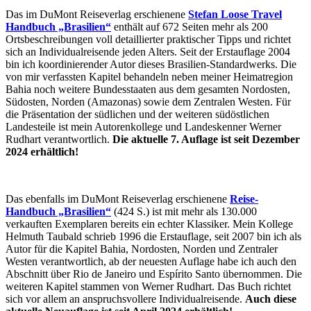
Das im DuMont Reiseverlag erschienene
Stefan Loose Travel
Handbuch „Brasilien“
enthält auf 672 Seiten mehr als 200
Ortsbeschreibungen voll detaillierter praktischer Tipps und richtet
sich an Individualreisende jeden Alters. Seit der Erstauflage 2004
bin ich koordinierender Autor dieses Brasilien-Standardwerks. Die
von mir verfassten Kapitel behandeln neben meiner Heimatregion
Bahia noch weitere Bundesstaaten aus dem gesamten Nordosten,
Südosten, Norden (Amazonas) sowie dem Zentralen Westen. Für
die Präsentation der südlichen und der weiteren südöstlichen
Landesteile ist mein Autorenkollege und Landeskenner Werner
Rudhart verantwortlich.
Die aktuelle 7. Auflage ist
seit Dezember
2024 erhältlich!
Das ebenfalls im DuMont Reiseverlag erschienene
Reise-
Handbuch „Brasilien“
(424 S.) ist mit mehr als 130.000
verkauften Exemplaren bereits ein echter Klassiker. Mein Kollege
Helmuth Taubald schrieb 1996 die Erstauflage, seit 2007 bin ich als
Autor für die Kapitel Bahia, Nordosten, Norden und Zentraler
Westen verantwortlich, ab der neuesten Auflage habe ich auch den
Abschnitt über Rio de Janeiro und Espírito Santo übernommen. Die
weiteren Kapitel stammen von Werner Rudhart. Das Buch richtet
sich vor allem an anspruchsvollere Individualreisende.
Auch diese