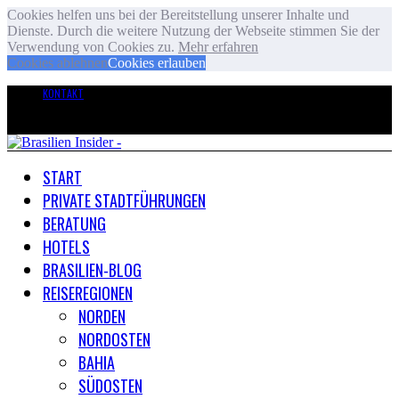
Cookies helfen uns bei der Bereitstellung unserer Inhalte und
Dienste. Durch die weitere Nutzung der Webseite stimmen Sie der
Verwendung von Cookies zu.
Mehr erfahren
Cookies ablehnen
Cookies erlauben
KONTAKT
START
PRIVATE STADTFÜHRUNGEN
BERATUNG
HOTELS
BRASILIEN-BLOG
REISEREGIONEN
NORDEN
NORDOSTEN
BAHIA
SÜDOSTEN